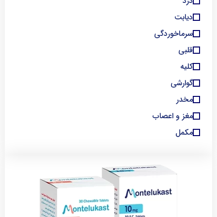
درد
دیابت
سرماخوردگی
قلبی
کلیه
گوارشی
مخدر
مغز و اعصاب
مکمل