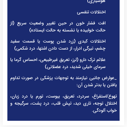
هوشیاری)
اختلالات تنفسی
افت فشار خون در حین تغییر وضعیت سریع (از
حالت خوابیده یا نشسته به حالت ایستاده)
اختلالات کبدی (زرد شدن پوست یا قسمت سفید
چشم، تیرگی ادرار، از دست دادن اشتها، درد شکمی)
علائم ترک دارو (لرز، تعریق غیرطبیعی، احساس گرما یا
سرمای خیلی شدید، درد عضلانی)
_عوارض جانبی نیازمند به توجهات پزشکی در صورت تداوم
یافتن یا بدتر شدن آن:
تهوع/استفراغ، سردرد، تعریق، یبوست، تورم یا درد زبان،
اختلال توجه، تاری دید، تپش قلب، درد پشت، سرگیجه و
خواب آلودگی.