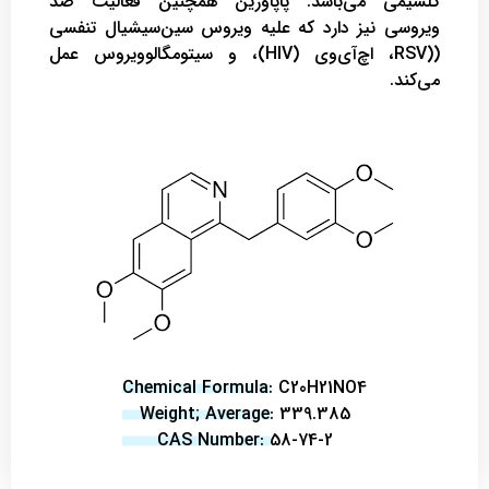
کلسیمی می‌باشد. پاپاورین همچنین فعالیت ضد
ویروسی نیز دارد که علیه ویروس سین‌سیشیال تنفسی
((RSV، اچ‌آی‌وی (HIV)، و سیتومگالوویروس عمل
می‌کند.
Chemical Formula: C20H21NO4
Weight; Average: 339.385
CAS Number: 58-74-2