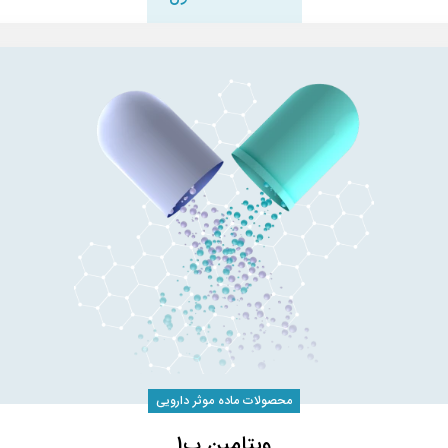
محصولات ماده موثر دارویی
ویتامین ب1