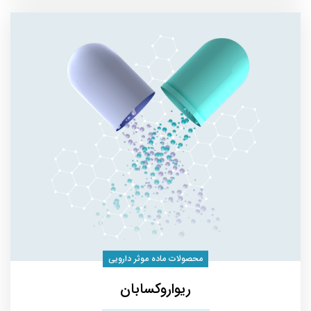
محصولات ماده موثر دارویی
ریواروکسابان