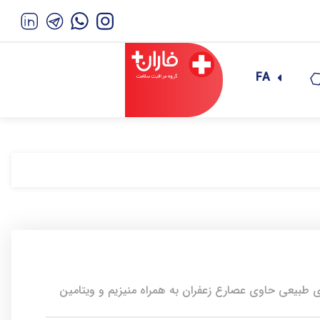
FA
رده نشاط‌آور و انرژی‌زای طبیعی حاوی عصارع زعفران به همراه منیزیم و ویتامین