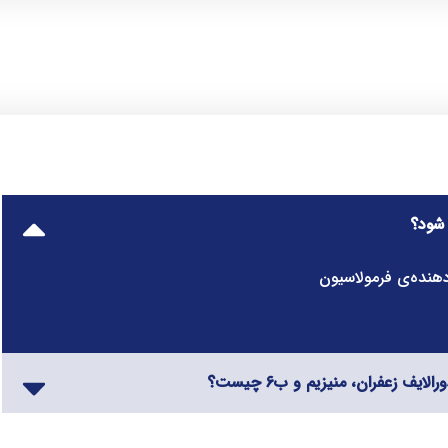
 دهنده‌ی فرمولاسیون
ف زعفران، منیزیم و ب6 چیست؟